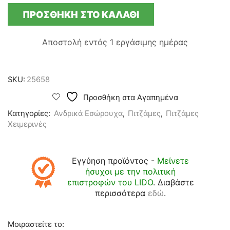
ΦΛΙΣ
ΠΡΟΣΘΉΚΗ ΣΤΟ ΚΑΛΆΘΙ
ΧΕΙΜΕΡΙΝΗ
ΠΥΤΖΑΜΑ
-
Αποστολή εντός
1 εργάσιμης ημέρας
ΓΚΡΙ
ποσότητα
SKU:
25658
Προσθήκη στα Αγαπημένα
Κατηγορίες:
Ανδρικά Εσώρουχα
,
Πιτζάμες
,
Πιτζάμες
Χειμερινές
Εγγύηση προϊόντος -
Μείνετε
ήσυχοι με την πολιτική
επιστροφών του LIDO
. Διαβάστε
περισσότερα
εδώ
.
Μοιραστείτε το: