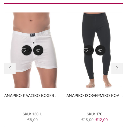
ΑΝΔΡΙΚΟ ΚΛΑΣΙΚΟ BOXER ΜΕ ΚΟΥΜΠΙ LIDO UNDERWEAR – ΛΕΥΚΟ 100% ΒΑΜΒΑΚΙ
ΑΝΔΡΙΚΟ ΙΣΟΘΕΡΜΙΚΟ ΚΟΛΑΝ – ΜΑΥΡΟ
SKU:
130-L
SKU:
170
Original
Η
€
8,00
€
15,00
€
12,00
price
τρέχουσα