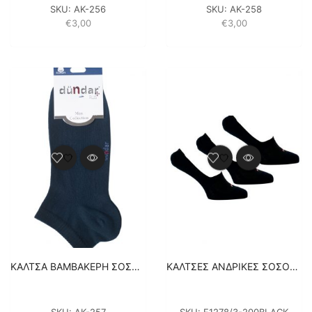
SKU:
ΑΚ-256
SKU:
ΑΚ-258
€
3,00
€
3,00
ΚΑΛΤΣA BAMBAKEΡH ΣΟΣΟΝΙ – 1 ΖΕΥΓΑΡΙ – ΜΠΛΕ
ΚΑΛΤΣΕΣ ΑΝΔΡΙΚΕΣ ΣΟΣΟΝΙΑ FILA 3PACK F1278/3-300 – ΜΑΥΡΟ
SKU:
ΑΚ-257
SKU:
F1278/3-200BLACK