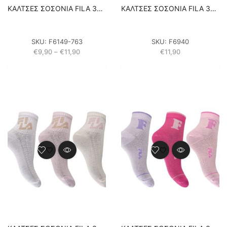
ΚΑΛΤΣΕΣ ΣΟΣΟΝΙΑ FILA 3PACK F6149 – ΜΑΥΡΟ/ΜΠΕΖ/ΛΕΥΚΟ ΜΕ ΣΧΕΔΙΟ
ΚΑΛΤΣΕΣ ΣΟΣΟΝΙΑ FILA 3PACK F6940 – ΜΑΥΡΟ/ΦΟΥΞΙΑ/ΜΩΒ
SKU:
F6149-763
SKU:
F6940
Price
€
9,90
–
€
11,90
€
11,90
range:
€9,90
through
€11,90