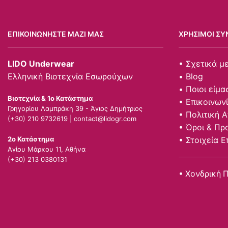
ΕΠΙΚΟΙΝΩΝΉΣΤΕ ΜΑΖΊ ΜΑΣ
ΧΡΉΣΙΜΟΙ ΣΎ
LIDO Underwear
• Σχετικά μ
Ελληνική Βιοτεχνία Εσωρούχων
• Blog
• Ποιοι είμα
Βιοτεχνία & 1ο Κατάστημα
• Επικοινων
Γρηγορίου Λαμπράκη 39 - Άγιος Δημήτριος
• Πολιτική 
(+30) 210 9732619 |
contact@lidogr.com
• Όροι & Πρ
• Στοιχεία Ε
2ο Κατάστημα
Αγίου Μάρκου 11, Αθήνα
(+30) 213 0380131
• Χονδρική 