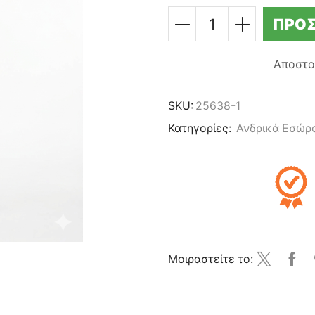
ΠΡΟΣ
ΕΛΛΗΝΙΚΗ
ΑΝΔΡΙΚΗ
ΧΕΙΜΕΡΙΝΗ
Αποστο
ΠΥΤΖΑΜΑ
ΜΕ
ΛΑΣΤΙΧΟ
SKU:
25638-1
-
Κατηγορίες:
Ανδρικά Εσώρ
ΜΠΛΕ
ΣΚΟΥΡΟ
ποσότητα
Μοιραστείτε το: