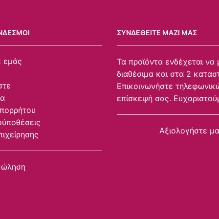
ΝΔΕΣΜΟΙ
ΣΥΝΔΕΘΕΊΤΕ ΜΑΖΊ ΜΑΣ
ε εμάς
Τα προϊόντα ενδέχεται να 
διαθέσιμα και στα 2 κατασ
στε
Επικοινωνήστε τηλεφωνικώ
ία
επίσκεψή σας. Ευχαριστού
Απορρήτου
ούποθέσεις
Αξιολογήστε μ
πιχείρησης
Πώληση