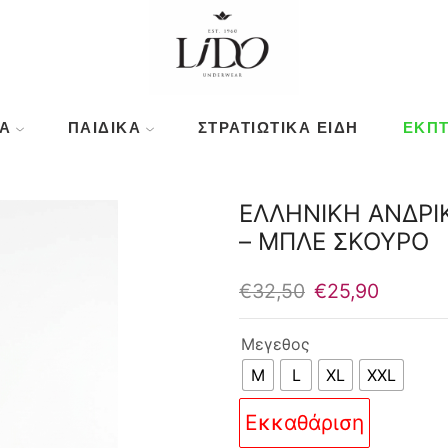
Ά
ΠΑΙΔΙΚΆ
ΣΤΡΑΤΙΩΤΙΚΑ ΕΙΔΗ
ΕΚΠΤ
ΕΛΛΗΝΙΚΗ ΑΝΔΡΙ
– ΜΠΛΕ ΣΚΟΥΡΟ
Original
Η
€
32,50
€
25,90
price
τρέχου
was:
τιμή
Μεγεθος
€32,50.
είναι:
M
L
XL
XXL
€25,90.
Εκκαθάριση