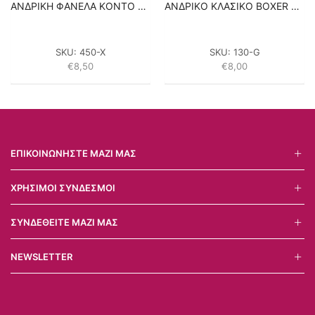
ΑΝΔΡΙΚΗ ΦΑΝΕΛΑ KONTO MANIKI ΣΕ ΕΦΑΡΜΟΣΤΗ ΓΡΑΜΜΗ LIDO UNDERWEAR – ΧΑΚΙ 100% ΒΑΜΒΑΚΙ
ΑΝΔΡΙΚΟ ΚΛΑΣΙΚΟ BOXER ΜΕ ΚΟΥΜΠΙ LIDO UNDERWEAR – ΓΚΡΙ 100% ΒΑΜΒΑΚΙ
SKU:
450-X
SKU:
130-G
€
8,50
€
8,00
ΕΠΙΚΟΙΝΩΝΉΣΤΕ ΜΑΖΊ ΜΑΣ
ΧΡΉΣΙΜΟΙ ΣΎΝΔΕΣΜΟΙ
ΣΥΝΔΕΘΕΊΤΕ ΜΑΖΊ ΜΑΣ
NEWSLETTER