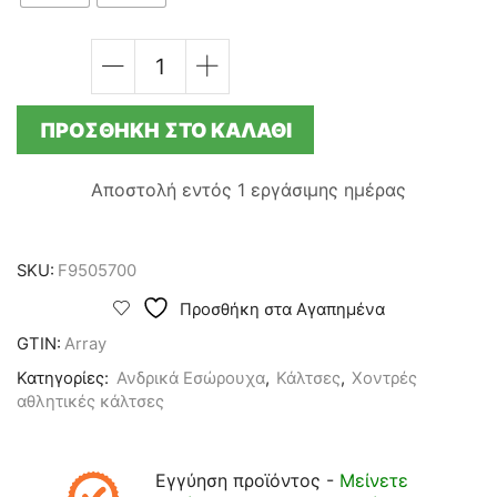
ΚΑΛΤΣΕΣ
ΑΘΛΗΤΙΚΕΣ
FILA
ΠΡΟΣΘΉΚΗ ΣΤΟ ΚΑΛΆΘΙ
3PACK
UNISEX
-
Αποστολή εντός
1 εργάσιμης ημέρας
ΜΑΥΡΕΣ
F9505-
700
ΓΚΡΙ/
SKU:
F9505700
ΛΕΥΚΟ/
ΜΑΥΡΟ
Προσθήκη στα Αγαπημένα
ποσότητα
GTIN:
Array
Κατηγορίες:
Ανδρικά Εσώρουχα
,
Κάλτσες
,
Χοντρές
αθλητικές κάλτσες
Εγγύηση προϊόντος -
Μείνετε