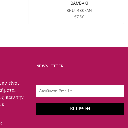
ΒΑΜΒΑΚΙ
SKU:
480-AN
€
7,50
NEWSLETTER
μην είναι
τήματα.
ς πριν την
με!
ας