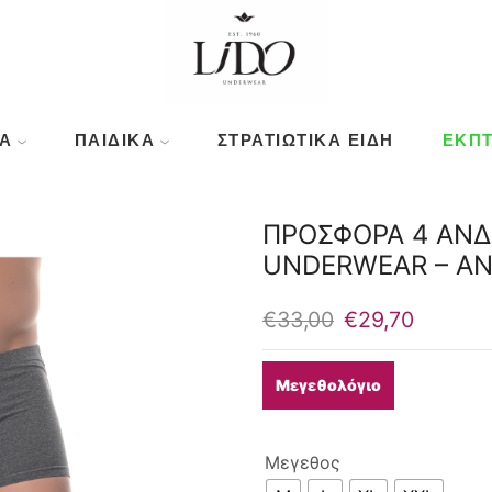
Ά
ΠΑΙΔΙΚΆ
ΣΤΡΑΤΙΩΤΙΚΑ ΕΙΔΗ
ΕΚΠΤ
ΠΡΟΣΦΟΡΑ 4 ΑΝΔ
UNDERWEAR – ΑΝ
Original
Η
€
33,00
€
29,70
price
τρέχου
was:
τιμή
Μεγεθολόγιο
€33,00.
είναι:
€29,70.
Μεγεθος