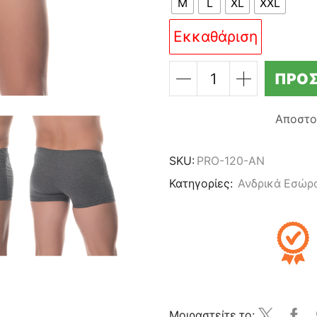
M
L
XL
XXL
Εκκαθάριση
ΠΡΟΣ
ΠΡΟΣΦΟΡΑ
4
ΑΝΔΡΙΚΑ
Αποστο
ΕΦΑΡΜΟΣΤΑ
BOXER
LIDO
SKU:
PRO-120-AN
UNDERWEAR
Κατηγορίες:
Ανδρικά Εσώρ
-
ΑΝΘΡΑΚΙ
ποσότητα
Μοιραστείτε το: