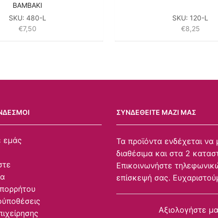
ΒΑΜΒΑΚΙ
SKU:
480-L
SKU:
120-L
€
7,50
€
8,25
ΝΔΕΣΜΟΙ
ΣΥΝΔΕΘΕΊΤΕ ΜΑΖΊ ΜΑΣ
ε εμάς
Τα προϊόντα ενδέχεται να 
διαθέσιμα και στα 2 κατασ
στε
Επικοινωνήστε τηλεφωνικώ
ία
επίσκεψή σας. Ευχαριστού
Απορρήτου
ούποθέσεις
Αξιολογήστε μ
πιχείρησης