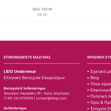
SKU:
120-M
€
8,25
ΕΠΙΚΟΙΝΩΝΉΣΤΕ ΜΑΖΊ ΜΑΣ
ΧΡΉΣΙΜΟΙ ΣΎ
LIDO Underwear
• Σχετικά μ
Ελληνική Βιοτεχνία Εσωρούχων
• Blog
• Ποιοι είμα
Βιοτεχνία & 1ο Κατάστημα
• Επικοινων
Γρηγορίου Λαμπράκη 39 - Άγιος Δημήτριος
• Πολιτική 
(+30) 210 9732619 |
contact@lidogr.com
• Όροι & Πρ
• Στοιχεία Ε
2ο Κατάστημα