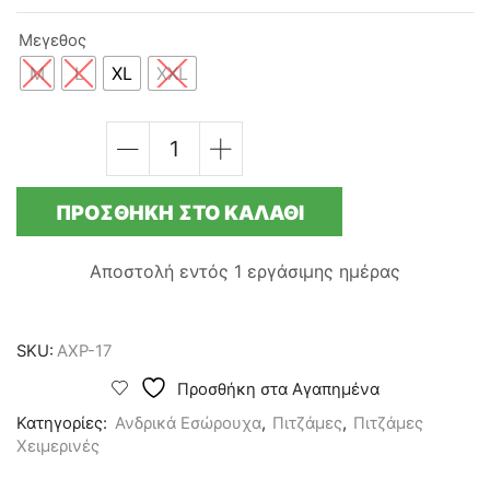
Μεγεθος
M
L
XL
XXL
ΣΕΤ
ΑΝΔΡΙΚΗ
ΧΕΙΜΕΡΙΝΗ
ΠΡΟΣΘΉΚΗ ΣΤΟ ΚΑΛΆΘΙ
ΠΥΤΖΑΜΑ
-
100%
Αποστολή εντός
1 εργάσιμης ημέρας
ΒΑΜΒΑΚΙ
-
ΜΠΟΡΝΤΟ
ποσότητα
SKU:
AXP-17
Προσθήκη στα Αγαπημένα
Κατηγορίες:
Ανδρικά Εσώρουχα
,
Πιτζάμες
,
Πιτζάμες
Χειμερινές