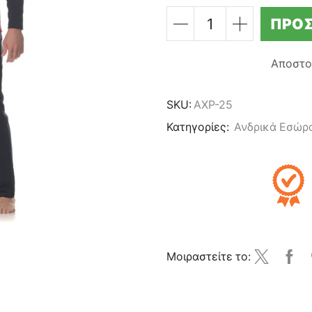
ΠΡΟΣ
ΣΕΤ
ΑΝΔΡΙΚΗ
ΧΕΙΜΕΡΙΝΗ
Αποστο
ΠΥΤΖΑΜΑ
-
100%
SKU:
AXP-25
ΒΑΜΒΑΚΙ
Κατηγορίες:
Ανδρικά Εσώρ
-
ΜΠΟΡΝΤΟ
ποσότητα
Μοιραστείτε το: