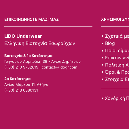
ΕΠΙΚΟΙΝΩΝΉΣΤΕ ΜΑΖΊ ΜΑΣ
ΧΡΉΣΙΜΟΙ ΣΎ
LIDO Underwear
• Σχετικά μ
Ελληνική Βιοτεχνία Εσωρούχων
• Blog
• Ποιοι είμα
Βιοτεχνία & 1ο Κατάστημα
• Επικοινων
Γρηγορίου Λαμπράκη 39 - Άγιος Δημήτριος
• Πολιτική 
(+30) 210 9732619 |
contact@lidogr.com
• Όροι & Πρ
• Στοιχεία Ε
2ο Κατάστημα
Αγίου Μάρκου 11, Αθήνα
(+30) 213 0380131
• Χονδρική 