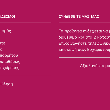
ΝΔΕΣΜΟΙ
ΣΥΝΔΕΘΕΊΤΕ ΜΑΖΊ ΜΑΣ
ε εμάς
Τα προϊόντα ενδέχεται να 
διαθέσιμα και στα 2 κατασ
στε
Επικοινωνήστε τηλεφωνικώ
ία
επίσκεψή σας. Ευχαριστού
Απορρήτου
ούποθέσεις
Αξιολογήστε μ
πιχείρησης
Πώληση