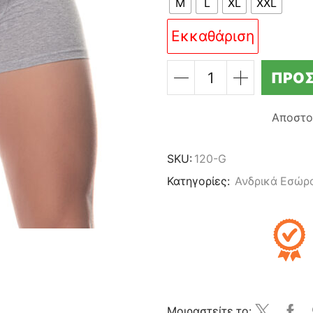
M
L
XL
XXL
Εκκαθάριση
ΠΡΟΣ
ΑΝΔΡΙΚΟ
ΕΦΑΡΜΟΣΤΟ
BOXER
Αποστο
LIDO
UNDERWEAR
-
SKU:
120-G
ΓΚΡΙ
Κατηγορίες:
Ανδρικά Εσώρ
95%
ΒΑΜΒΑΚΙ
ποσότητα
Μοιραστείτε το: