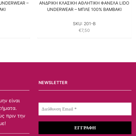
 UNDERWEAR –
ΑΝΔΡΙΚΗ ΚΛΑΣΙΚΗ ΑΘΛΗΤΙΚΗ ΦΑΝΕΛΑ LIDO
ΑΚΙ
UNDERWEAR – ΜΠΛΕ 100% ΒΑΜΒΑΚΙ
SKU:
201-B
€
7,50
NEWSLETTER
μην είναι
τήματα.
ς πριν την
με!