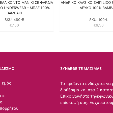
ΕΛΑ KONTO MANIKI ΣΕ ΦΑΡΔΙΑ
ΑΝΔΡΙΚΟ ΚΛΑΣΙΚΟ ΣΛΙΠ LIDO
DO UNDERWEAR – ΜΠΛΕ 100%
ΛΕΥΚΟ 100% ΒΑΜΒ
ΒΑΜΒΑΚΙ
SKU:
480-B
SKU:
100-L
€
7,50
€
6,50
ΝΔΕΣΜΟΙ
ΣΥΝΔΕΘΕΊΤΕ ΜΑΖΊ ΜΑΣ
ε εμάς
Τα προϊόντα ενδέχεται να 
διαθέσιμα και στα 2 κατασ
στε
Επικοινωνήστε τηλεφωνικώ
ία
επίσκεψή σας. Ευχαριστού
Απορρήτου