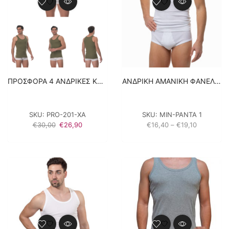
ΠΡΟΣΦΟΡΑ 4 ΑΝΔΡΙΚΕΣ ΚΛΑΣΙΚΕΣ ΦΑΝΕΛΕΣ LIDO UNDERWEAR – ΧΑΚΙ 100% ΒΑΜΒΑΚΙ
ΑΝΔΡΙΚΗ AMANIKH ΦΑΝΕΛΑ MINERVA 2 ΤΕΜΑΧΙΑ (90-11000) – ΛΕΥΚΟ
SKU:
PRO-201-ΧΑ
SKU:
ΜΙΝ-ΡΑΝΤΑ 1
Original
Η
Price
€
30,00
€
26,90
€
16,40
–
€
19,10
price
τρέχουσα
range:
was:
τιμή
€16,40
€30,00.
είναι:
through
€26,90.
€19,10