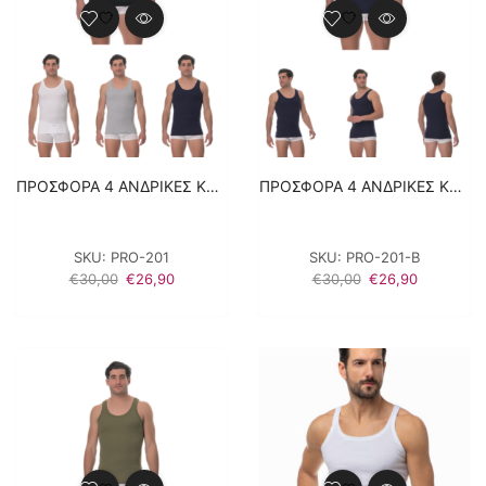
ΠΡΟΣΦΟΡΑ 4 ΑΝΔΡΙΚΕΣ ΚΛΑΣΙΚΕΣ ΦΑΝΕΛΕΣ LIDO UNDERWEAR – ΜΑΥΡΟ/ΛΕΥΚΟ/ΜΠΛΕ/ΓΚΡΙ 100% ΒΑΜΒΑΚΙ
ΠΡΟΣΦΟΡΑ 4 ΑΝΔΡΙΚΕΣ ΚΛΑΣΙΚΕΣ ΦΑΝΕΛΕΣ LIDO UNDERWEAR – ΜΠΛΕ 100% ΒΑΜΒΑΚΙ
SKU:
PRO-201
SKU:
PRO-201-Β
Original
Η
Original
Η
€
30,00
€
26,90
€
30,00
€
26,90
price
τρέχουσα
price
τρέχουσα
was:
τιμή
was:
τιμή
€30,00.
είναι:
€30,00.
είναι:
€26,90.
€26,90.