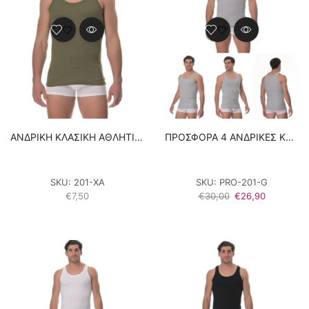
ΑΝΔΡΙΚΗ ΚΛΑΣΙΚΗ ΑΘΛΗΤΙΚΗ ΦΑΝΕΛΑ LIDO UNDERWEAR – ΧΑΚΙ 100% ΒΑΜΒΑΚΙ
ΠΡΟΣΦΟΡΑ 4 ΑΝΔΡΙΚΕΣ ΚΛΑΣΙΚΕΣ ΦΑΝΕΛΕΣ LIDO UNDERWEAR – ΓΚΡΙ 100% ΒΑΜΒΑΚΙ
SKU:
201-ΧΑ
SKU:
PRO-201-G
Original
Η
€
7,50
€
30,00
€
26,90
price
τρέχουσα
was:
τιμή
€30,00.
είναι:
€26,90.