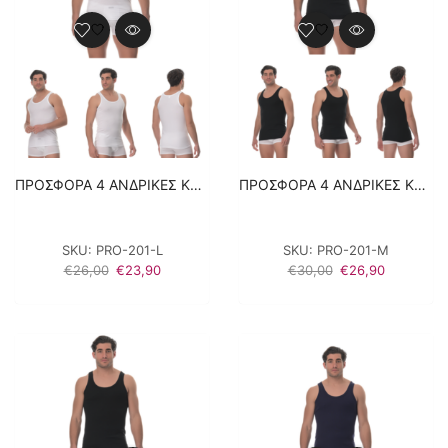
ΠΡΟΣΦΟΡΑ 4 ΑΝΔΡΙΚΕΣ ΚΛΑΣΙΚΕΣ ΦΑΝΕΛΕΣ LIDO UNDERWEAR – ΛΕΥΚΟ 100% ΒΑΜΒΑΚΙ
ΠΡΟΣΦΟΡΑ 4 ΑΝΔΡΙΚΕΣ ΚΛΑΣΙΚΕΣ ΦΑΝΕΛΕΣ LIDO UNDERWEAR – ΜΑΥΡΟ 100% ΒΑΜΒΑΚΙ
SKU:
PRO-201-L
SKU:
PRO-201-M
Original
Η
Original
Η
€
26,00
€
23,90
€
30,00
€
26,90
price
τρέχουσα
price
τρέχουσα
was:
τιμή
was:
τιμή
€26,00.
είναι:
€30,00.
είναι:
€23,90.
€26,90.