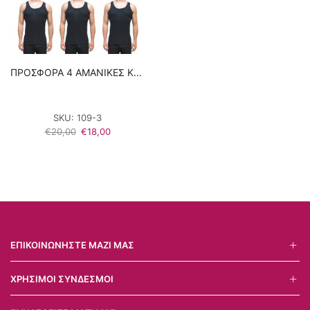
ΠΡΟΣΦΟΡΑ 4 ΑΜΑΝΙΚΕΣ ΚΛΑΣΙΚΕΣ ΦΑΝΕΛΕΣ – ΜΑΥΡΟ 100% ΒΑΜΒΑΚΙ
SKU:
109-3
Original
Η
€
20,00
€
18,00
price
τρέχουσα
was:
τιμή
€20,00.
είναι:
€18,00.
ΕΠΙΚΟΙΝΩΝΉΣΤΕ ΜΑΖΊ ΜΑΣ
ΧΡΉΣΙΜΟΙ ΣΎΝΔΕΣΜΟΙ