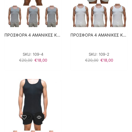
ΠΡΟΣΦΟΡΑ 4 ΑΜΑΝΙΚΕΣ ΚΛΑΣΙΚΕΣ ΦΑΝΕΛΕΣ – ΓΚΡΙ 100% ΒΑΜΒΑΚΙ
ΠΡΟΣΦΟΡΑ 4 ΑΜΑΝΙΚΕΣ ΚΛΑΣΙΚΕΣ ΦΑΝΕΛΕΣ – ΛΕΥΚΟ 100% ΒΑΜΒΑΚΙ
SKU:
109-4
SKU:
109-2
Original
Η
Original
Η
€
20,00
€
18,00
€
20,00
€
18,00
price
τρέχουσα
price
τρέχουσα
was:
τιμή
was:
τιμή
€20,00.
είναι:
€20,00.
είναι:
€18,00.
€18,00.