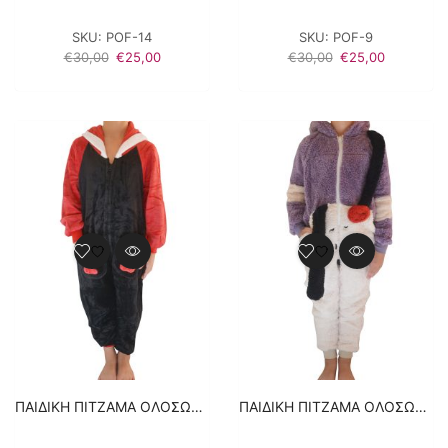
SKU:
POF-14
SKU:
POF-9
Original
Η
Original
Η
€
30,00
€
25,00
€
30,00
€
25,00
price
τρέχουσα
price
τρέχουσα
was:
τιμή
was:
τιμή
€30,00.
είναι:
€30,00.
είναι:
€25,00.
€25,00.
ΠΑΙΔΙΚΗ ΠΙΤΖΑΜΑ ΟΛΟΣΩΜΗ ΜΕ ΦΙΟΓΚΟ ΣΤΗΝ ΚΟΥΚΟΥΛΑ ΠΟΝΤΙΚΑΚΙ – ΜΑΥΡΟ
ΠΑΙΔΙΚΗ ΠΙΤΖΑΜΑ ΟΛΟΣΩΜΗ ΜΕ ΤΣΕΠΑΚΙΑ ΣΚΥΛΑΚΙ – ΜΟΒ