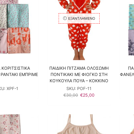
ΕΞΑΝΤΛΗΜΈΝΟ
Α ΚΟΡΙΤΣΙΣΤΙΚΑ
ΠΑΙΔΙΚΗ ΠΙΤΖΑΜΑ ΟΛΟΣΩΜΗ
ΠΑ
 ΡΑΝΤΑΚΙ ΕΜΠΡΙΜΕ
ΠΟΝΤΙΚΑΚΙ ΜΕ ΦΙΟΓΚΟ ΣΤΗ
ΦΑΝΕΛ
ΚΟΥΚΟΥΛΑ ΠΟΥΑ – ΚΟΚΚΙΝΟ
KU:
XPF-1
SKU:
POF-11
Original
Η
€
30,00
€
25,00
price
τρέχουσα
was:
τιμή
€30,00.
είναι:
€25,00.