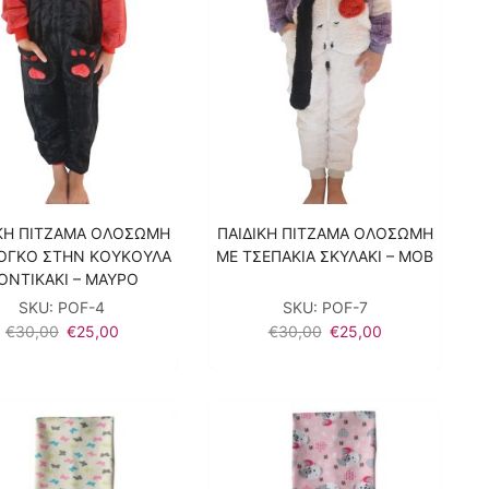
ΙΚΗ ΠΙΤΖΑΜΑ ΟΛΟΣΩΜΗ
ΠΑΙΔΙΚΗ ΠΙΤΖΑΜΑ ΟΛΟΣΩΜΗ
ΙΟΓΚΟ ΣΤΗΝ ΚΟΥΚΟΥΛΑ
ΜΕ ΤΣΕΠΑΚΙΑ ΣΚΥΛΑΚΙ – ΜΟΒ
ΟΝΤΙΚΑΚΙ – ΜΑΥΡΟ
SKU:
POF-4
SKU:
POF-7
Original
Η
Original
Η
€
30,00
€
25,00
€
30,00
€
25,00
price
τρέχουσα
price
τρέχουσα
was:
τιμή
was:
τιμή
€30,00.
είναι:
€30,00.
είναι:
€25,00.
€25,00.