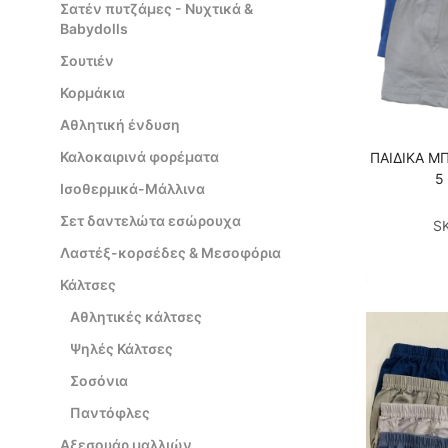
Σατέν πυτζάμες - Νυχτικά &
Babydolls
Σουτιέν
Κορμάκια
Αθλητική ένδυση
Καλοκαιρινά φορέματα
ΠΑΙΔΙΚΑ Μ
5
Ισοθερμικά-Μάλλινα
Σετ δαντελώτα εσώρουχα
S
Λαστέξ-κορσέδες & Mεσοφόρια
Κάλτσες
Αθλητικές κάλτσες
Ψηλές Κάλτσες
Σοσόνια
Παντόφλες
Αξεσουάρ μαλλιών