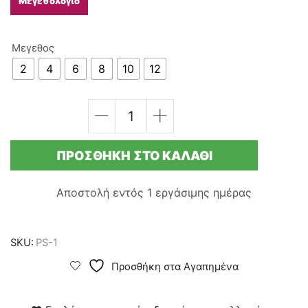
Μεγεθολόγιο
Μεγεθος
2
4
6
8
10
12
ΠΑΙΔΙΚA
ΣΛΙΠ
ΒΑΜΒΑΚΕΡA
ΠΡΟΣΘΉΚΗ ΣΤΟ ΚΑΛΆΘΙ
5
ΤΕΜΑΧΙΑ
-
Αποστολή εντός
1 εργάσιμης ημέρας
RESCUE
DIV72
ποσότητα
SKU:
PS-1
Προσθήκη στα Αγαπημένα